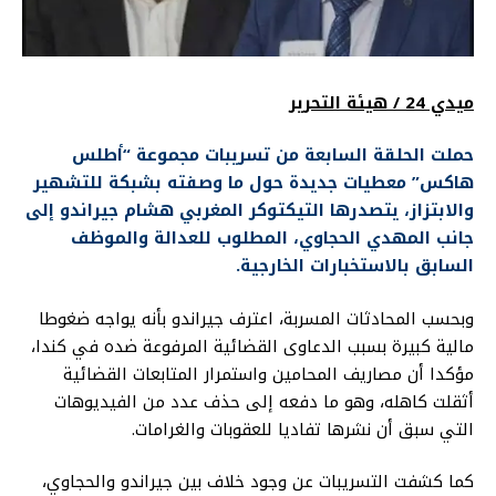
ميدي 24 / هيئة التحرير
حملت الحلقة السابعة من تسريبات مجموعة “أطلس
هاكس” معطيات جديدة حول ما وصفته بشبكة للتشهير
والابتزاز، يتصدرها التيكتوكر المغربي هشام جيراندو إلى
جانب المهدي الحجاوي، المطلوب للعدالة والموظف
السابق بالاستخبارات الخارجية.
وبحسب المحادثات المسربة، اعترف جيراندو بأنه يواجه ضغوطا
مالية كبيرة بسبب الدعاوى القضائية المرفوعة ضده في كندا،
مؤكدا أن مصاريف المحامين واستمرار المتابعات القضائية
أثقلت كاهله، وهو ما دفعه إلى حذف عدد من الفيديوهات
التي سبق أن نشرها تفاديا للعقوبات والغرامات.
كما كشفت التسريبات عن وجود خلاف بين جيراندو والحجاوي،