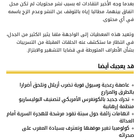
بعدما وجه الأخير انتقادات له بسبب نشر محتويات لم تكن محل
اتفاق بينهما، مطالبا إياه بالتوقف عن النشر وعدم الزج باسمه
في أي محتوى.
وتعيد هذه المعطيات إلى الواجهة ملفا يثير الكثير من الجدل،
في انتظار ما ستكشف عنه الحلقات المقبلة من التسريبات
بشأن الأطراف المتورطة في قضايا التشهير والابتزاز.
قد يعجبك أيضا
عاصفة رعدية وسيول قوية تضرب أزيلال وتلحق أضرارا
بالطرق والمزارع
تحرك جديد بالكونغرس الأمريكي لتصنيف البوليساريو
منظمة إرهابية
اتهامات زائفة حول سبتة تقود مرشحة للهجرة السرية أمام
العدالة
كولومبيا تغير موقفها وتعترف بسيادة المغرب على
صحرائه