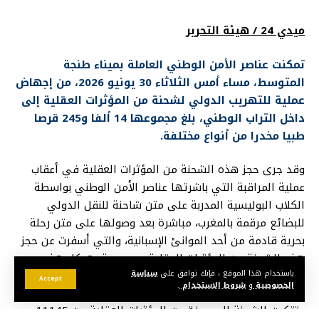
ميدي 24 / هيئة التحرير
تمكنت عناصر الأمن الوطني العاملة بميناء طنجة
المتوسط، مساء أمس الثلاثاء 30 يونيو 2026، من إجهاض
عملية للتهريب الدولي لشحنة من المؤثرات العقلية إلى
داخل التراب الوطني، بلغ مجموعها 14 ألفا و245 قرصا
طبيا مخدرا من أنواع مختلفة.
وقد جرى حجز هذه الشحنة من المؤثرات العقلية في أعقاب
عملية المراقبة التي باشرتها عناصر الأمن الوطني بواسطة
الكلاب البوليسية المدربة على متن شاحنة للنقل الدولي
للبضائع مرقمة بالمغرب، مباشرة بعد وصولها على متن رحلة
بحرية قادمة من أحد الموانئ الإسبانية، والتي أسفرت عن حجز
هذه الشحنة من المؤثرات العقلية مدسوسة بهيكل هذه
باستخدام هذا الموقع ، فإنك توافق على
سياسة
الناقلة.
Accept
الخصوصية
و
شروط الاستخدام
.
وتتكون الشحنة المحجوزة من المؤثرات العقلية من 11145