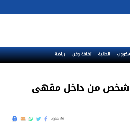
ْكووب
الجالية
ثقافة وفن
رياضة
ف شخص من داخل مقهى
شارك