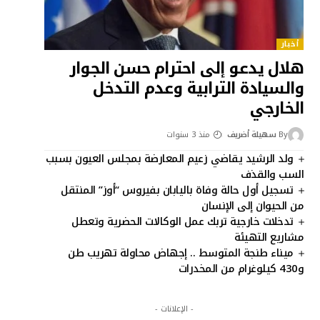
أخبار
هلال يدعو إلى احترام حسن الجوار
والسيادة الترابية وعدم التدخل
الخارجي
By
سهيلة أضريف
منذ 3 سنوات
ولد الرشيد يقاضي زعيم المعارضة بمجلس العيون بسبب
السب والقذف
تسجيل أول حالة وفاة باليابان بفيروس “أوز” المنتقل
من الحيوان إلى الإنسان
تدخلات خارجية تربك عمل الوكالات الحضرية وتعطل
مشاريع التهيئة
ميناء طنجة المتوسط .. إجهاض محاولة تهريب طن
و430 كيلوغرام من المخدرات
- الإعلانات -