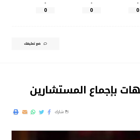
-
-
-
0
0
0
ضع تعليقك
جهات بإجماع المستشارين
شارك