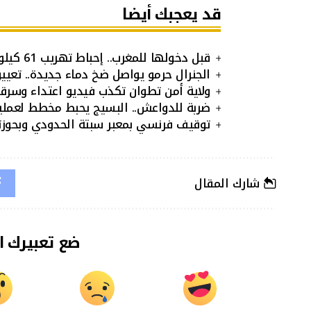
قد يعجبك أيضا
قبل دخولها للمغرب.. إحباط تهريب 61 كيلوغراما من الكوكايين بمعبر الكركارات
الجنرال حرمو يواصل ضخ دماء جديدة.. تعي
ولاية أمن تطوان تكذب فيديو اعتداء وسرقة
ضربة للدواعش.. البسيج يحبط مخطط لعملي
توقيف فرنسي بمعبر سبتة الحدودي وبحوز
شارك المقال
ضع تعبيرك ا