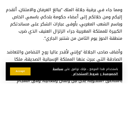
ومما جاء في برقية جلالة الملك “ببالغ العرفان والامتنان، أتقدم
إليكم ومن خلالكم إلى أعضاء حكومة بلدكم، باسمي الخاص
وباسم الشعب المغربي، بأوفى عبارات الشكر على مساندتكم
الكبيرة للمملكة المغربية جراء الزلزال العنيف الذي ضرب
منطقة الحوز يوم الثامن من شتنبر الجاري”.
وأضاف صاحب الجلالة “وإنني لأقدر عاليا روح التضامن والتعاضد
الصادقة التي عبرت عنها المملكة الإسبانية الصديقة، ملكا
وحكومة وشعبا، تجاه بلادي، والتي مثلتها بجلاء مشاركة فريق
باستخدام هذا الموقع ، فإنك توافق على
سياسة
Accept
وحدة الإنقاذ العسكرية الإسبانية في عمليات البحث والإغاثة
الخصوصية
و
شروط الاستخدام
.
بالمناطق المنكوبة، بكل نبل وتفان وفعالية، وفي انسجام
وتلاحم متينين مع الفرق المغربية”.
وعبر جلالة الملك لرئيس حكومة تصريف الأعمال بهذه المناسبة
عن مدى اعتزاز جلالته بعلاقات الصداقة والتعاون المتميزة
التي تجمع المملكتين المغربية والإسبانية.