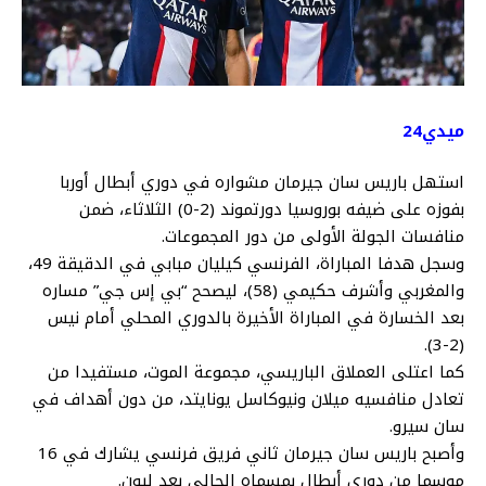
ميدي24
استهل باريس سان جيرمان مشواره في دوري أبطال أوربا
بفوزه على ضيفه بوروسيا دورتموند (2-0) الثلاثاء، ضمن
منافسات الجولة الأولى من دور المجموعات.
وسجل هدفا المباراة، الفرنسي كيليان مبابي في الدقيقة 49،
والمغربي وأشرف حكيمي (58)، ليصحح “بي إس جي” مساره
بعد الخسارة في المباراة الأخيرة بالدوري المحلي أمام نيس
(2-3).
كما اعتلى العملاق الباريسي، مجموعة الموت، مستفيدا من
تعادل منافسيه ميلان ونيوكاسل يونايتد، من دون أهداف في
سان سيرو.
وأصبح باريس سان جيرمان ثاني فريق فرنسي يشارك في 16
موسما من دوري أبطال بمسماه الحالي بعد ليون.