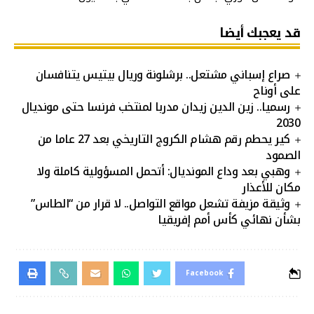
قد يعجبك أيضا
صراع إسباني مشتعل.. برشلونة وريال بيتيس يتنافسان
على أوناح
رسميا.. زين الدين زيدان مدربا لمنتخب فرنسا حتى مونديال
2030
كير يحطم رقم هشام الكروج التاريخي بعد 27 عاما من
الصمود
وهبي بعد وداع المونديال: أتحمل المسؤولية كاملة ولا
مكان للأعذار
وثيقة مزيفة تشعل مواقع التواصل.. لا قرار من “الطاس”
بشأن نهائي كأس أمم إفريقيا
Facebook