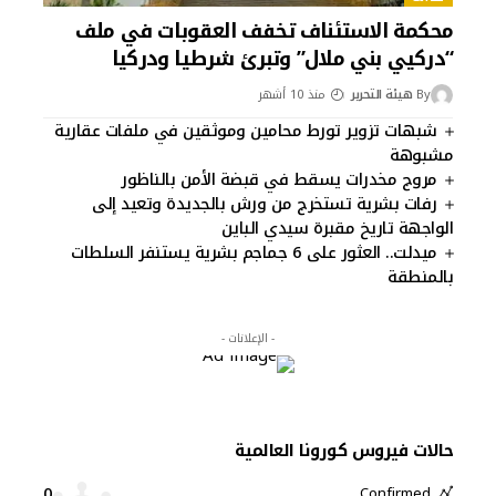
محكمة الاستئناف تخفف العقوبات في ملف
“دركيي بني ملال” وتبرئ شرطيا ودركيا
By
هيئة التحرير
منذ 10 أشهر
شبهات تزوير تورط محامين وموثقين في ملفات عقارية
مشبوهة
مروج مخدرات يسقط في قبضة الأمن بالناظور
رفات بشرية تستخرج من ورش بالجديدة وتعيد إلى
الواجهة تاريخ مقبرة سيدي الباين
ميدلت.. العثور على 6 جماجم بشرية يستنفر السلطات
بالمنطقة
- الإعلانات -
حالات فيروس كورونا العالمية
0
Confirmed