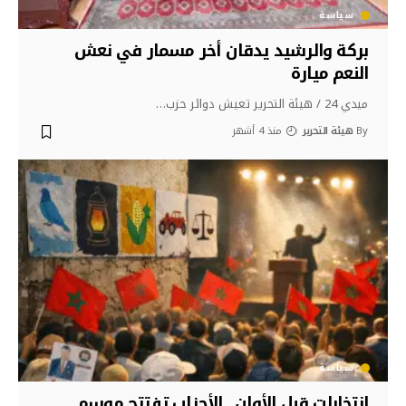
سياسة
بركة والرشيد يدقان أخر مسمار في نعش
النعم ميارة
ميدي 24 / هيئة التحرير تعيش دوائر حزب
…
By
هيئة التحرير
منذ 4 أشهر
سياسة
انتخابات قبل الأوان.. الأحزاب تفتتح موسم