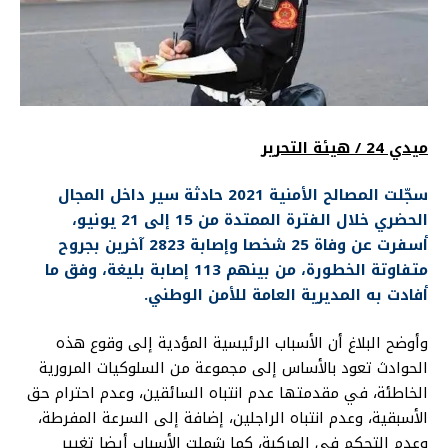
ميدي 24 / هيئة التحرير
سجّلت المصالح الأمنية 2021 حادثة سير داخل المجال
الحضري خلال الفترة الممتدة من 15 إلى 21 يونيو،
أسفرت عن وفاة 25 شخصا وإصابة 2823 آخرين بجروح
متفاوتة الخطورة، من بينهم 113 إصابة بليغة، وفق ما
أفادت به المديرية العامة للأمن الوطني.
وأوضح البلاغ أن الأسباب الرئيسية المؤدية إلى وقوع هذه
الحوادث تعود بالأساس إلى مجموعة من السلوكيات المرورية
الخاطئة، في مقدمتها عدم انتباه السائقين، وعدم احترام حق
الأسبقية، وعدم انتباه الراجلين، إضافة إلى السرعة المفرطة،
وعدم التحكم في المركبة، كما شملت الأسباب أيضا تغيير