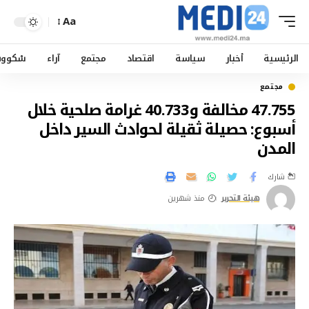
Aa
الرئيسية
أخبار
سياسة
اقتصاد
مجتمع
آراء
سْكوو
مجتمع
47.755 مخالفة و40.733 غرامة صلحية خلال
أسبوع: حصيلة ثقيلة لحوادث السير داخل
المدن
شارك
هيئة التحرير
منذ شهرين