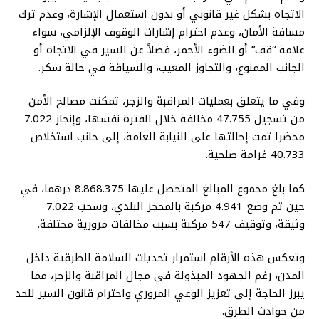
الاتجاه بشكل غير قانوني أو بدون استعمال الإشارة، وعدم ترك
مسافة الأمان، وعدم احترام إشارات الوقوف الإلزامي، سواء
علامة “قف” أو الضوء الأحمر، فضلاً عن السير في الاتجاه أو
الجانب الممنوع، والتجاوز المعيب، والسياقة في حالة سكر.
وفي ما يتعلق بعمليات المراقبة والزجر، تمكنت مصالح الأمن
من تسجيل 47.755 مخالفة خلال الفترة نفسها، وإنجاز 7.022
محضرا تمت إحالتها على النيابة العامة، إلى جانب استخلاص
40.733 غرامة صلحية.
كما بلغ مجموع المبالغ المتحصل عليها 8.868.375 درهما، في
حين تم وضع 4.941 مركبة بالمحجز البلدي، وسحب 7.022
وثيقة، وتوقيف 547 مركبة بسبب مخالفات مرورية مختلفة.
وتعكس هذه الأرقام استمرار تحديات السلامة الطرقية داخل
المدن، رغم الجهود المبذولة في مجال المراقبة والزجر، مما
يبرز الحاجة إلى تعزيز الوعي المروري واحترام قانون السير للحد
من حوادث الطرق.