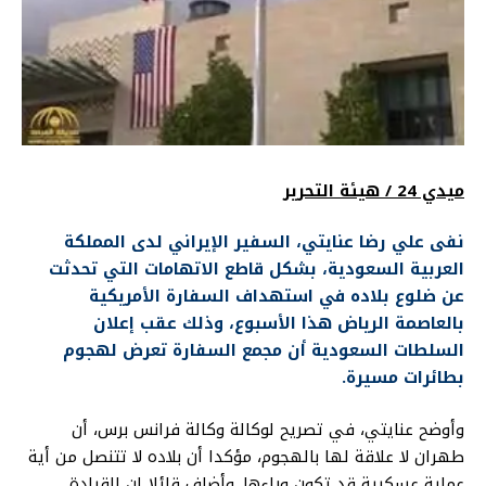
ميدي 24 / هيئة التحرير
نفى علي رضا عنايتي، السفير الإيراني لدى المملكة
العربية السعودية، بشكل قاطع الاتهامات التي تحدثت
عن ضلوع بلاده في استهداف السفارة الأمريكية
بالعاصمة الرياض هذا الأسبوع، وذلك عقب إعلان
السلطات السعودية أن مجمع السفارة تعرض لهجوم
بطائرات مسيرة.
وأوضح عنايتي، في تصريح لوكالة وكالة فرانس برس، أن
طهران لا علاقة لها بالهجوم، مؤكدا أن بلاده لا تتنصل من أية
عملية عسكرية قد تكون وراءها. وأضاف قائلا إن القيادة