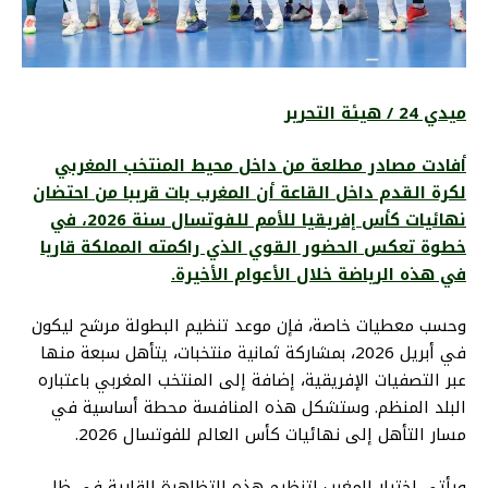
ميدي 24 / هيئة التحرير
أفادت مصادر مطلعة من داخل محيط المنتخب المغربي
لكرة القدم داخل القاعة أن المغرب بات قريبا من احتضان
نهائيات كأس إفريقيا للأمم للفوتسال سنة 2026، في
خطوة تعكس الحضور القوي الذي راكمته المملكة قاريا
في هذه الرياضة خلال الأعوام الأخيرة.
وحسب معطيات خاصة، فإن موعد تنظيم البطولة مرشح ليكون
في أبريل 2026، بمشاركة ثمانية منتخبات، يتأهل سبعة منها
عبر التصفيات الإفريقية، إضافة إلى المنتخب المغربي باعتباره
البلد المنظم. وستشكل هذه المنافسة محطة أساسية في
مسار التأهل إلى نهائيات كأس العالم للفوتسال 2026.
ويأتي اختيار المغرب لتنظيم هذه التظاهرة القارية في ظل