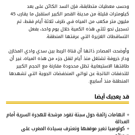
وحسب معطيات متطابقة، فإن السد الكائن على بعد
كيلومترات قليلة من مدينة القصر الكبير استقبل ما يقارب 45
مليون متر مكعب من المياه في ظرف ثلاثة أيام فقط، تم
تسجيل نحو ثلثي هذه الكمية خلال يوم واحد، بفعل
التساقطات الغزيرة التي عرفتها المنطقة.
وأوضحت المصادر ذاتها أن قناة الربط بين سدي وادي المخازن
ودار خروفة تشتغل منذ أيام لنقل جزء من هذه المياه، غير أن
طاقتها الاستيعابية تظل محدودة مقارنة مع الحجم الكبير
للتدفقات الناتجة عن توالي المنخفضات الجوية التي تشهدها
المنطقة منذ أسابيع.
قد يعجبك أيضا
اتهامات زائفة حول سبتة تقود مرشحة للهجرة السرية أمام
العدالة
كولومبيا تغير موقفها وتعترف بسيادة المغرب على