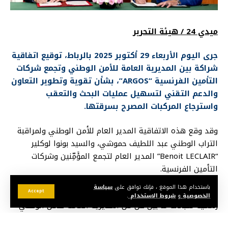
ميدي 24 / هيئة التحرير
جرى اليوم الأربعاء 29 أكتوبر 2025 بالرباط، توقيع اتفاقية
شراكة بين المديرية العامة للأمن الوطني وتجمع شركات
التأمين الفرنسية “ARGOS”، بشأن تقوية وتطوير التعاون
والدعم التقني لتسهيل عمليات البحث والتعقب
واسترجاع المركبات المصرح بسرقتها.
وقد وقع هذه الاتفاقية المدير العام للأمن الوطني ولمراقبة
التراب الوطني عبد اللطيف حموشي، والسيد بونوا لوكلير
“Benoit LECLAIR” المدير العام لتجمع المؤَمِّنين وشركات
التأمين الفرنسية.
باستخدام هذا الموقع ، فإنك توافق على
سياسة
وتقضي هذه الاتفاقية بتخصيص نقاط ارتكاز وقنوات اتصال
Accept
الخصوصية
و
شروط الاستخدام
.
رسمية متبادلة ما بين كل من المديرية العامة للأمن الوطني
وتجمع المؤمنين الفرنسيين “ARGOS”، لتيسير عمليات التنسيق