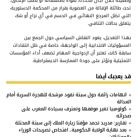
وضعيته خلال آجال محددة، سواء بالاستقالة أو بطلب الإلحاق،
تحت طائلة الإقالة من العضوية بقرار من المحكمة الدستورية،
التي تظل المرجع النهائي في الحسم في أي نزاع أو شك
يتعلق بحالات التنافي.
بهذا التعديل، يعود النقاش السياسي حول الجمع بين
المسؤوليات الانتدابية إلى الواجهة، خاصة في ظل انتقادات
سابقة كانت تعتبر أن ازدواجية المهام تضعف أداء المؤسسات
التمثيلية وتؤثر على جودة الممارسة الديمقراطية.
قد يعجبك أيضا
اتهامات زائفة حول سبتة تقود مرشحة للهجرة السرية أمام
العدالة
كولومبيا تغير موقفها وتعترف بسيادة المغرب على
صحرائه
تقارير: مدريد تجمد مؤقتا زيارة الملك إلى سبتة المحتلة
بعد نهاية الولاية الحكومية.. افتحاص تصريحات الوزراء
بالممتلكات