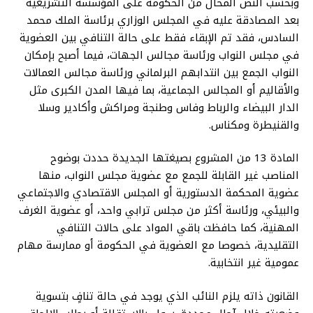
وبحسب النص المحال من الحكومة على المؤسسة التشريعية
بعد المصادقة عليه في المجلس الوزاري برئاسة الملك محمد
السادس، فقد تم الإبقاء فقط على حالة التنافي بين العضوية
في مجلس النواب ورئاسة مجالس الجهات، فيما أصبح بإمكان
النواب الجمع بين انتدابهم البرلماني ورئاسة مجالس العمالات
والأقاليم أو المجالس الجماعية، بما فيها المدن الكبرى مثل
الدار البيضاء والرباط وفاس وطنجة ومراكش وأكادير وسلا
والقنيطرة ومكناس.
المادة 13 من المشروع بصيغتها الجديدة حددت بوضوح
المناصب غير القابلة للجمع مع عضوية مجلس النواب، منها
عضوية المحكمة الدستورية أو المجلس الاقتصادي والاجتماعي
والبيئي، ورئاسة أكثر من مجلس ترابي واحد، أو عضوية الغرف
المهنية، كما حافظت باقي المواد على حالات التنافي
التقليدية، خصوصا مع العضوية في الحكومة أو ممارسة مهام
عمومية غير انتخابية.
القانون ذاته يلزم النائب الذي يوجد في حالة تنافٍ بتسوية