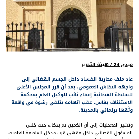
ميدي 24 / هيئة التحرير
عاد ملف محاربة الفساد داخل الجسم القضائي إلى
واجهة النقاش العمومي، بعد أن قرر المجلس الأعلى
للسلطة القضائية إعفاء نائب للوكيل العام بمحكمة
الاستئناف بفاس، عقب اتهامه بتلقي رشوة في واقعة
وثّقها برلماني بالمدينة.
وتشير المعطيات إلى أن الكمين تم بذكاء، حيث جُلس
المسؤول القضائي داخل مقهى قرب مدخل العاصمة العلمية،