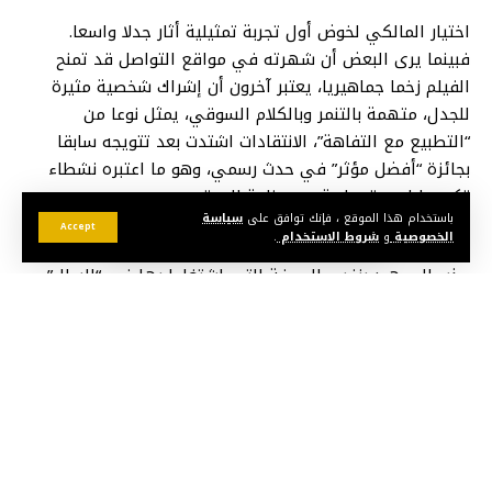
اختيار المالكي لخوض أول تجربة تمثيلية أثار جدلا واسعا.
فبينما يرى البعض أن شهرته في مواقع التواصل قد تمنح
الفيلم زخما جماهيريا، يعتبر آخرون أن إشراك شخصية مثيرة
للجدل، متهمة بالتنمر وبالكلام السوقي، يمثل نوعا من
“التطبيع مع التفاهة”، الانتقادات اشتدت بعد تتويجه سابقا
بجائزة “أفضل مؤثر” في حدث رسمي، وهو ما اعتبره نشطاء
تكريسا لصورة سلبية عن صناعة المحتوى.
باستخدام هذا الموقع ، فإنك توافق على
سياسة
Accept
الخصوصية
و
شروط الاستخدام
.
الفيلم ينتمي إلى خانة الأعمال التجارية، ويراهن أصحابه على
جذب الجمهور بنفس الوصفة التي اشتغلوا بها في “البطل”.
غير أن التجربة هذه المرة تحمل رهانات أكبر، خاصة مع مشاركة
ريدوان في الإنتاج السينمائي لأول مرة، وتولي لطفي مهمة
الإخراج والتمثيل في آن واحد.
الرهان واضح: استغلال شهرة المالكي على الشبكات لزيادة
مبيعات التذاكر، ولو على حساب النقاش الدائر حول غياب
المعايير الفنية في اختيار الأسماء، وبينما في بلدان عربية مثل