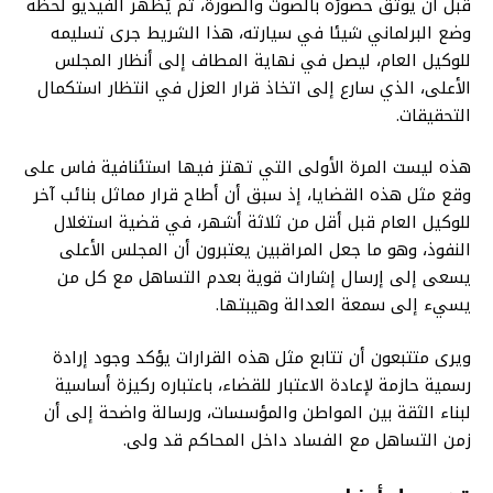
قبل أن يوثق حضورُه بالصوت والصورة، ثم يُظهر الفيديو لحظة
وضع البرلماني شيئا في سيارته، هذا الشريط جرى تسليمه
للوكيل العام، ليصل في نهاية المطاف إلى أنظار المجلس
الأعلى، الذي سارع إلى اتخاذ قرار العزل في انتظار استكمال
التحقيقات.
هذه ليست المرة الأولى التي تهتز فيها استئنافية فاس على
وقع مثل هذه القضايا، إذ سبق أن أطاح قرار مماثل بنائب آخر
للوكيل العام قبل أقل من ثلاثة أشهر، في قضية استغلال
النفوذ، وهو ما جعل المراقبين يعتبرون أن المجلس الأعلى
يسعى إلى إرسال إشارات قوية بعدم التساهل مع كل من
يسيء إلى سمعة العدالة وهيبتها.
ويرى متتبعون أن تتابع مثل هذه القرارات يؤكد وجود إرادة
رسمية حازمة لإعادة الاعتبار للقضاء، باعتباره ركيزة أساسية
لبناء الثقة بين المواطن والمؤسسات، ورسالة واضحة إلى أن
زمن التساهل مع الفساد داخل المحاكم قد ولى.