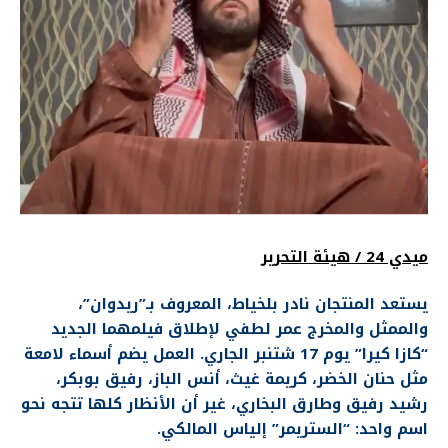
ميدي 24 / هيئة التحرير
يستعد المنتجان نادر بلخياط، المعروف بـ”ريدوان”،
والممثل والمخرج عمر لطفي لإطلاق فيلمهما الجديد
“كازا كيرا” يوم 17 شتنبر الجاري. العمل يضم أسماء لامعة
مثل حنان الخضر، كريمة غيث، أنس الباز، رفيق بوبكر،
رشيد رفيق وطارق البخاري، غير أن الأنظار كلها تتجه نحو
اسم واحد: “الستريمر” إلياس المالكي.