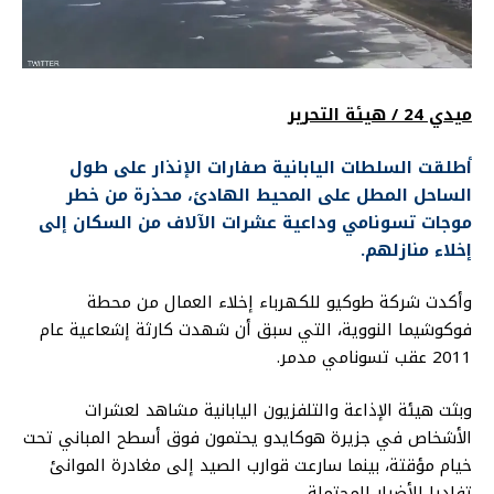
ميدي 24 / هيئة التحرير
أطلقت السلطات اليابانية صفارات الإنذار على طول
الساحل المطل على المحيط الهادئ، محذرة من خطر
موجات تسونامي وداعية عشرات الآلاف من السكان إلى
إخلاء منازلهم.
وأكدت شركة طوكيو للكهرباء إخلاء العمال من محطة
فوكوشيما النووية، التي سبق أن شهدت كارثة إشعاعية عام
2011 عقب تسونامي مدمر.
وبثت هيئة الإذاعة والتلفزيون اليابانية مشاهد لعشرات
الأشخاص في جزيرة هوكايدو يحتمون فوق أسطح المباني تحت
خيام مؤقتة، بينما سارعت قوارب الصيد إلى مغادرة الموانئ
تفاديا للأضرار المحتملة.