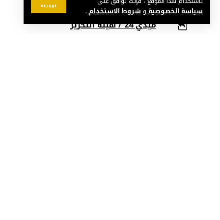
باستخدام هذا الموقع ، فإنك توافق على
Accept
سياسة الخصوصية
و
شروط الاستخدام
.
ميدي 24 / هيئة التحرير
شارك
تجري الشرطة القضائية بالحي الحسني بال
في الاتجار بالمخدرات الصلبة والشيرا، بع
أفراد العصابة وإصابة آخر بجروح خطيرة.
ووفق معطيات أمنية، تعود تفاصيل الواقعة إل
من شمال المغرب إلى منطقة خالية قرب دوار الح
كان برفقة مساعده، قاوم الهجوم بسيف، ما أدى 
ورغم محاولات إنقاذ المصابين، فارق أحدهم الحي
الشيخ خليفة تحت حراسة أمنية مشددة. وقد تم
التعرف على هوية باقي المتورطين الذين صدر
التحقيقات كشفت أن أفراد العصابة من ذوي الس
لتفادي الشبهات، وقد سُلمت جثة القتيل إلى أس