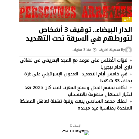
أمن
الدار البيضاء.. توقيف 3 أشخاص
لتورطهم في السرقة تحت التهديد
By
سهيلة أضريف
منذ 3 سنوات
لبؤات الأطلس على موعد مع المجد الإفريقي في نهائي
ناري أمام نيجيريا
في خامس أيام التصعيد.. العدوان الإسرائيلي على غزة
يخلف 33 شهيدا
الكاف يحسم الجدل ويمنح المغرب لقب كان 2025 بعد
اعتبار السنغال منهزمة بالانسحاب
الملك محمد السادس يبعث برقية تهنئة لعاهل المملكة
المتحدة بمناسبة عيد ميلاده
- الإعلانات -