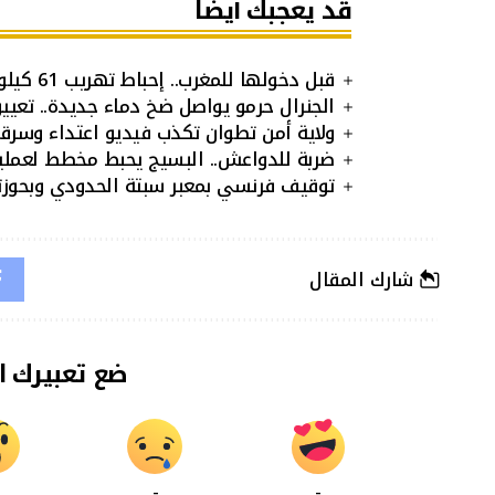
قد يعجبك أيضا
قبل دخولها للمغرب.. إحباط تهريب 61 كيلوغراما من الكوكايين بمعبر الكركارات
الجنرال حرمو يواصل ضخ دماء جديدة.. تعي
ولاية أمن تطوان تكذب فيديو اعتداء وسرقة
ضربة للدواعش.. البسيج يحبط مخطط لعملي
توقيف فرنسي بمعبر سبتة الحدودي وبحوز
شارك المقال
ضع تعبيرك ا
-
-