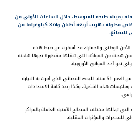
ملة بميناء طنجة المتوسط، خلال الساعات الأولى من
صباح اليوم الأحد 27 يوليوز الجاري، من إجهاض محاولة تهريب أربعة أطنان و374 كيلوغراما من
 للبضائع.
ن الأمن الوطني والجمارك قد أسفرت عن ضبط هذه
 ضمن شحنة من الفواكه التي تنقلها مقطورة تجرها شاحنة
 نحو أحد الموانئ الأوروبية.
وقد جرى إخضاع سائق الشاحنة، المغربي البالغ من العمر 51 سنة، للبحث القضائي الذي أمرت به النيابة
ملابسات هذه القضية، وكذا رصد كافة الامتدادات
رامي.
تي تبذلها مختلف المصالح الأمنية العاملة بالمراكز
ي للمخدرات والمؤثرات العقلية.