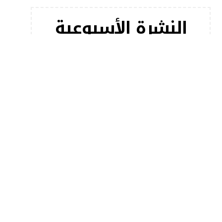
النشرة الأسبوعية
اشترك في النشرة الإخبارية لدينا للحصول على أحدث
مقالاتنا على الفور!
[mc4wp_form]
أخبار شعبية