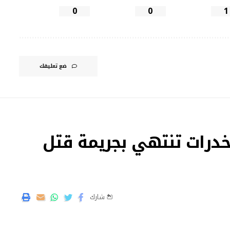
0
0
1
ضع تعليقك
درات تنتهي بجريمة قتل
شارك