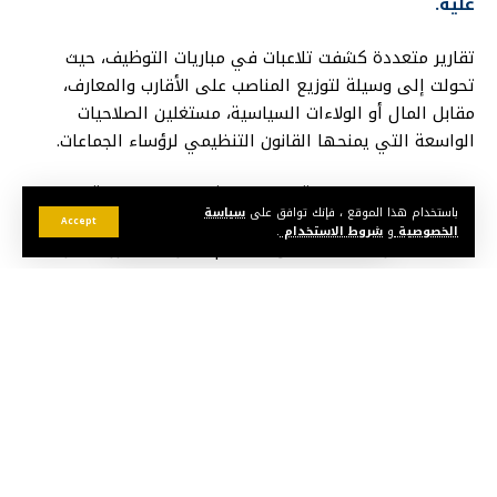
عليه.
تقارير متعددة كشفت تلاعبات في مباريات التوظيف، حيث
تحولت إلى وسيلة لتوزيع المناصب على الأقارب والمعارف،
مقابل المال أو الولاءات السياسية، مستغلين الصلاحيات
الواسعة التي يمنحها القانون التنظيمي لرؤساء الجماعات.
ورغم وجود مناصب مالية شاغرة، رفضت وزارة الداخلية السماح
باستخدام هذا الموقع ، فإنك توافق على
سياسة
بإجراء مباريات جديدة، تفاديا للمتاجرة بها، وتروج أنباء عن
Accept
الخصوصية
و
شروط الاستخدام
.
استئناف التوظيف بداية من الأقاليم الجنوبية، بشروط صارمة
لضمان الشفافية ومحاربة الفساد الذي حول بعض الجماعات
إلى أسواق للمناصب.
قد يعجبك أيضا
عملية “مرحبا” تقترب من 2.75 مليون وافد..
حقيقة صورة “ضحية الفنيدق”.. تعود لصياد فلسطيني
أصيب بقذيفة إسرائيلي