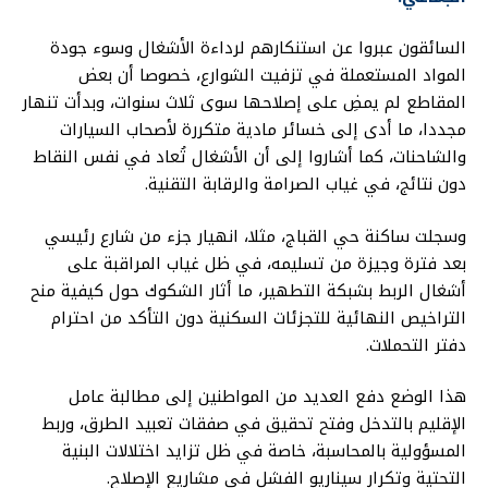
السائقون عبروا عن استنكارهم لرداءة الأشغال وسوء جودة
المواد المستعملة في تزفيت الشوارع، خصوصا أن بعض
المقاطع لم يمضِ على إصلاحها سوى ثلاث سنوات، وبدأت تنهار
مجددا، ما أدى إلى خسائر مادية متكررة لأصحاب السيارات
والشاحنات، كما أشاروا إلى أن الأشغال تُعاد في نفس النقاط
دون نتائج، في غياب الصرامة والرقابة التقنية.
وسجلت ساكنة حي القباج، مثلا، انهيار جزء من شارع رئيسي
بعد فترة وجيزة من تسليمه، في ظل غياب المراقبة على
أشغال الربط بشبكة التطهير، ما أثار الشكوك حول كيفية منح
التراخيص النهائية للتجزئات السكنية دون التأكد من احترام
دفتر التحملات.
هذا الوضع دفع العديد من المواطنين إلى مطالبة عامل
الإقليم بالتدخل وفتح تحقيق في صفقات تعبيد الطرق، وربط
المسؤولية بالمحاسبة، خاصة في ظل تزايد اختلالات البنية
التحتية وتكرار سيناريو الفشل في مشاريع الإصلاح.