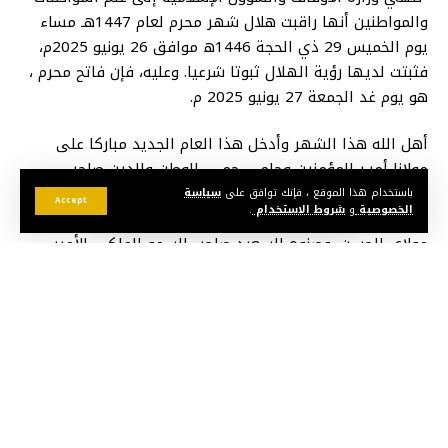
والمواطنين أنها راقبت هلال شهر محرم لعام 1447هـ مساء
يوم الخميس 29 ذي الحجة 1446ه موافق 26 يونيو 2025م،
فثبتت لديها رؤية الهلال ثبوتا شرعيا. وعليه، فإن فاتح محرم ،
هو يوم غد الجمعة 27 يونيو 2025 م.
أهل الله هذا الشهر وأدخل هذا العام الجديد مباركا على
مولانا أميـر المؤمنين وحامي حمـى الوطن والدين صاحب
الجلالة الملك محمد السادس نصره الله باليمن والخير والبشر
باستخدام هذا الموقع ، فإنك توافق على
سياسة
Accept
الخصوصية
و
شروط الاستخدام
.
والبركات، وعلى ولي عهده صاحب السمو الملكي الأمير الجليل
مولاي الحسن، وصنوه السعيد صاحب السمو الملكي الأمير
المجيد مولاي رشيد، وسائر أفراد الأسرة الملكية الشريفة
بالسعادة والهناء، وعلى الشعب المغربي والأمة الإسلامية
قاطبة بالرقي والازدهار، إنه سميع مجيب”.
قد يعجبك أيضا
أزيد من 670 ألف متفرج يشعلون سهرات مهرجان