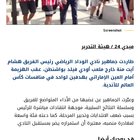
Screenshot
ميدي 24 / هيئة التحرير
طاردت جماهير نادي الوداد الرياضي رئيس الفريق هشام
أيت منة خارج ملعب أودي فيلد بواشنطن، عقب الهزيمة
أمام العين الإماراتي بهدفين لواحد في منافسات كأس
العالم للأندية.
وعبّرت الجماهير عن غضبها من الأداء المتواضع للفريق
وسلسلة النتائج السلبية، موجهة انتقادات مباشرة للرئيس
بسبب ضعف الانتدابات وتدبير المرحلة، كما دعته فئة واسعة
لمغادرة منصبه، معتبرة أن استمراره يضر بمستقبل النادي.
قد يعجبك أيضا