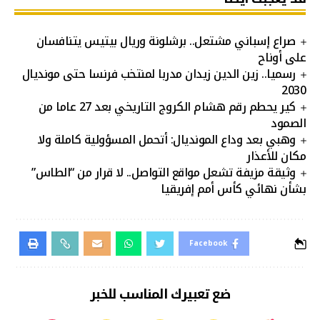
صراع إسباني مشتعل.. برشلونة وريال بيتيس يتنافسان
على أوناح
رسميا.. زين الدين زيدان مدربا لمنتخب فرنسا حتى مونديال
2030
كير يحطم رقم هشام الكروج التاريخي بعد 27 عاما من
الصمود
وهبي بعد وداع المونديال: أتحمل المسؤولية كاملة ولا
مكان للأعذار
وثيقة مزيفة تشعل مواقع التواصل.. لا قرار من “الطاس”
بشأن نهائي كأس أمم إفريقيا
Facebook
ضع تعبيرك المناسب للخبر