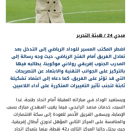
ميدي 24 / هيئة التحرير
اضطر المكتب المسير للوداد الرياضي إلى التدخل بعد
تعادل الفريق أمام الفتح الرياضي، حيث وجه رسالة إلى
المدرب الجنوب إفريقي رولاني موكوينا، يطالبه فيها
بالتركيز على الجوانب التقنية والابتعاد عن التصريحات
التي قد تؤثر على الفريق، كما دعاه إلى اعتماد تشكيلة
ثابتة لتجنب تأثير التغييرات المتكررة على أداء اللاعبين.
ويستعيد الوداد في مباراته المقبلة أمام اتحاد طنجة، غدا
السبت، خدمات محمد الرايحي، فيما يغيب المهدي مبارك بسبب
الإصابة، ويسعى الفريق الأحمر للعودة إلى سكة الانتصارات
والمنافسة على المركز الثاني المؤهل لدوري أبطال إفريقيا،
حيث يحتل حاليا المركز الثالث بـ42 نقطة، بينما يتمركز اتحاد