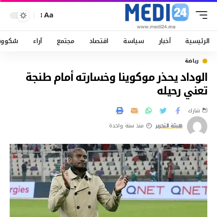
Aa
الرئيسية
أخبار
سياسة
اقتصاد
مجتمع
آراء
سْكوو
رياضة
الوداد يحذر موكوينا وخسارته أمام طنجة
تعني رحيله
شارك
هيئة التحرير
منذ سنة واحدة