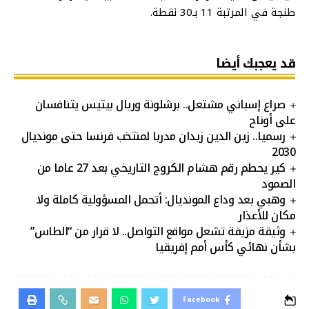
طنجة في المرتبة 11 بـ30 نقطة.
قد يعجبك أيضا
صراع إسباني مشتعل.. برشلونة وريال بيتيس يتنافسان
على أوناح
رسميا.. زين الدين زيدان مدربا لمنتخب فرنسا حتى مونديال
2030
كير يحطم رقم هشام الكروج التاريخي بعد 27 عاما من
الصمود
وهبي بعد وداع المونديال: أتحمل المسؤولية كاملة ولا
مكان للأعذار
وثيقة مزيفة تشعل مواقع التواصل.. لا قرار من “الطاس”
بشأن نهائي كأس أمم إفريقيا
Facebook