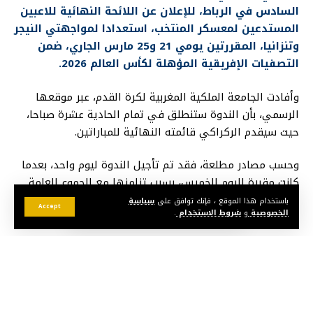
السادس في الرباط، للإعلان عن اللائحة النهائية للاعبين
المستدعين لمعسكر المنتخب، استعدادا لمواجهتي النيجر
وتنزانيا، المقررتين يومي 21 و25 مارس الجاري، ضمن
التصفيات الإفريقية المؤهلة لكأس العالم 2026.
وأفادت الجامعة الملكية المغربية لكرة القدم، عبر موقعها
الرسمي، بأن الندوة ستنطلق في تمام الحادية عشرة صباحا،
حيث سيقدم الركراكي قائمته النهائية للمباراتين.
وحسب مصادر مطلعة، فقد تم تأجيل الندوة ليوم واحد، بعدما
كانت مقررة اليوم الخميس، بسبب تزامنها مع الجموع العامة
للعصبة الوطنية للهواة وكرة القدم المتنوعة والعصبة
باستخدام هذا الموقع ، فإنك توافق على
سياسة
Accept
الخصوصية
و
شروط الاستخدام
.
الاحترافية، إضافة إلى جمع الجامعة.
وسيشكل هذا اللقاء فرصة أمام الركراكي لتبرير اختياراته،
وكشف نتائج جولاته في أوروبا لإقناع بعض اللاعبين مزدوجي
الجنسية بتمثيل المنتخب المغربي، مثل أيوب بوعدي لاعب ليل
الفرنسي وبلال ندير لاعب أولمبيك مارسيليا.