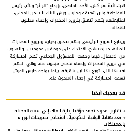
الابتدائية بمراكش، الأحد الماضي، بإيداع “الزائر” ونائب رئيس
المقاطعة وابن شقيقه وحارس ورش للبناء بالسجن المحلي،
لمتابعتهم بتهم تتعلق بترويج المخدرات وإخفاء مطلوب
للعدالة.
ويتابع المروج الرئيسي بتهم تتعلق بحيازة وترويج المخدرات
الصلبة، حيازة سلاح، الاعتداء على موظفين عموميين، والهروب
من الاعتقال، فيما وجهت للمسؤول الجماعي تهم المشاركة
في ترويج المخدرات وإخفاء شخص مبحوث عنه، وهي التهم
نفسها التي توبع بها ابن شقيقه، بينما يواجه حارس الورش
تهمة المشاركة في إخفاء المبحوث عنه.
قد يعجبك أيضا
تقارير: مدريد تجمد مؤقتا زيارة الملك إلى سبتة المحتلة
بعد نهاية الولاية الحكومية.. افتحاص تصريحات الوزراء
بالممتلكات
مدريد تحتج على قيود شنغن الإيطالية وتمهل روما حتى 9