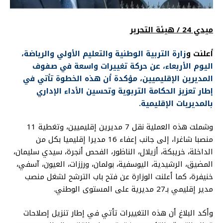
ميدي 24 / هيئة التحرير
أعلنت و
زارة التربية الوطنية والتعليم الأولي والرياضة،
اليوم الأربعاء، عن حركة تغييرات واسعة في صفوف
المديرين الإقليميين، مؤكدة أن هذه الخطوة تأتي في
إطار تعزيز الحكامة التربوية وتحسين الأداء الإداري
بالمديريات الإقليمية.
وشملت هذه العملية نقل 7 مديرين إقليميين، وتغطية 11
منصبا شاغرا، إلى جانب إعفاء 16 مديرا إقليميا بكل من
الداخلة، خريبكة، أزيلال، الناظور، الفحص أنجرة، سيدي سليمان،
المضيق، الرشيدية، اليوسفية، بولمان، ورززات، العيون، آسفي،
خنيفرة، كما أعلنت الوزارة عن فتح باب الترشح لشغل منصب
مدير إقليمي بـ27 مديرية على المستوى الوطني.
وأكد البلاغ أن هذه التغييرات تأتي في إطار تنزيل إصلاحات