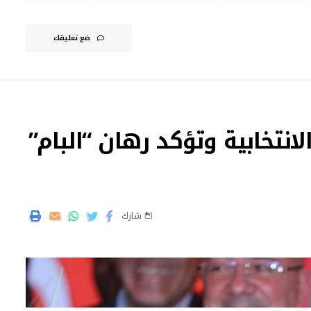
ضع تعليقك
نتخابية وتؤكد رهان “البام”
شارك