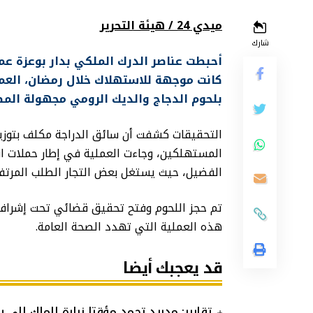
ميدي 24 / هيئة التحرير
شارك
أحبطت عناصر الدرك الملكي بدار بوعزة عم
كانت موجهة للاستهلاك خلال رمضان، العملي
بلحوم الدجاج والديك الرومي مجهولة المص
التحقيقات كشفت أن سائق الدراجة مكلف بتوزيع
المستهلكين، وجاءت العملية في إطار حملات اس
الفضيل، حيث يستغل بعض التجار الطلب المرتفع
تم حجز اللحوم وفتح تحقيق قضائي تحت إشراف ا
هذه العملية التي تهدد الصحة العامة.
قد يعجبك أيضا
تقارير: مدريد تجمد مؤقتا زيارة الملك إلى 