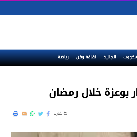
ْكووب
الجالية
ثقافة وفن
رياضة
ر بوعزة خلال رمضان
شارك