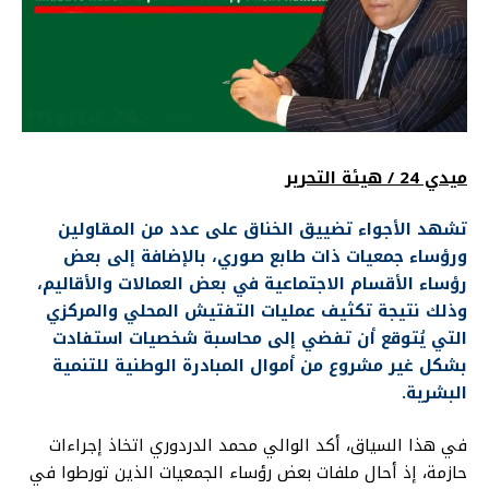
ميدي 24 / هيئة التحرير
تشهد الأجواء تضييق الخناق على عدد من المقاولين
ورؤساء جمعيات ذات طابع صوري، بالإضافة إلى بعض
رؤساء الأقسام الاجتماعية في بعض العمالات والأقاليم،
وذلك نتيجة تكثيف عمليات التفتيش المحلي والمركزي
التي يُتوقع أن تفضي إلى محاسبة شخصيات استفادت
بشكل غير مشروع من أموال المبادرة الوطنية للتنمية
البشرية.
في هذا السياق، أكد الوالي محمد الدردوري اتخاذ إجراءات
حازمة، إذ أحال ملفات بعض رؤساء الجمعيات الذين تورطوا في