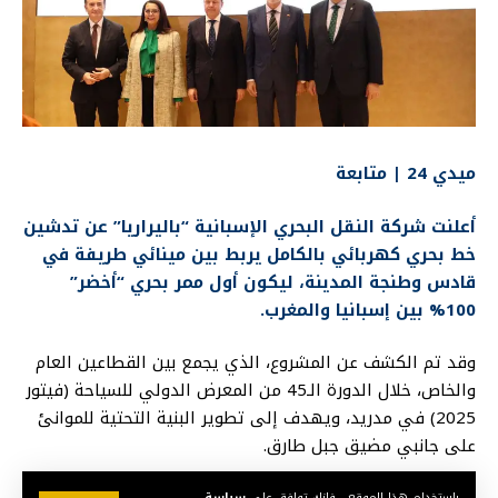
ميدي 24 | متابعة
أعلنت شركة النقل البحري الإسبانية “باليراريا” عن تدشين
خط بحري كهربائي بالكامل يربط بين مينائي طريفة في
قادس وطنجة المدينة، ليكون أول ممر بحري “أخضر”
100% بين إسبانيا والمغرب.
وقد تم الكشف عن المشروع، الذي يجمع بين القطاعين العام
والخاص، خلال الدورة الـ45 من المعرض الدولي للسياحة (فيتور
2025) في مدريد، ويهدف إلى تطوير البنية التحتية للموانئ
على جانبي مضيق جبل طارق.
باستخدام هذا الموقع ، فإنك توافق على
سياسة