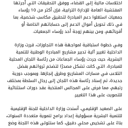
اختلاسات مالية إلى القضاء، ووفق التحقيقات التي أجرتها
المفتشية العامة للإدارة الترابية، فإن أكثر من 10 رؤساء
جمعيات استغلوا دعم المبادرة لتحقيق مكاسب شخصية، بما
في ذلك تحويل أموال الدعم إلى حساباتهم الخاصة أو
أقربائهم، ومن بينهم زوجة أحد رؤساء الجمعيات.
وفي خطوة استباقية لمواجهة هذه التجاوزات، قررت وزارة
الداخلية تغيير آلية تدبير مشاريع المبادرة الوطنية للتنمية
البشرية، حيث جردت رؤساء الجماعات من رئاسة اللجان المحلية
للمبادرة، التي كانت تشكل مصدرًا لتضخم ثرواتهم بفضل
التلاعب في مسارات المشاريع وطرق إنجازها. وبموجب دورية
جديدة، تم إسناد رئاسة هذه اللجان إلى رجال السلطة بمختلف
رتبهم، مما فرض على المجالس المنتخبة عقد دورات استثنائية
للتصويت على هذا التغيير.
على الصعيد الإقليمي، أسندت وزارة الداخلية للجنة الإقليمية
للتنمية البشرية مسؤولية إعداد برامج تنموية متعددة السنوات،
بناءً على تشخيص محلي دقيق، كما ستتولى هذه اللجنة وضع