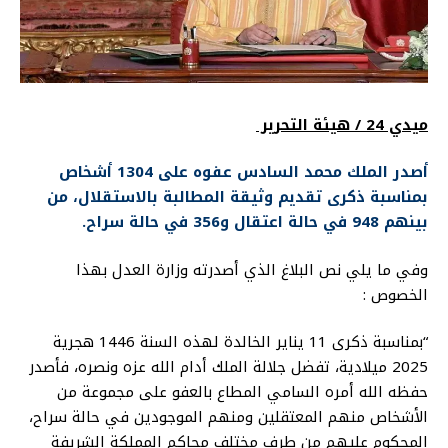
ميدي 24 / هيئة التحرير
أصدر الملك محمد السادس عفوه على 1304 أشخاص
بمناسبة ذكرى تقديم وثيقة المطالبة بالاستقلال، من
بينهم 948 في حالة اعتقال و356 في حالة سراح.
وفي ما يلي نص البلاغ الذي أصدرته وزارة العدل بهذا
الخصوص :
“بمناسبة ذكرى 11 يناير الخالدة لهذه السنة 1446 هجرية
2025 ميلادية، تفضل جلالة الملك أدام الله عزه ونصره، فأصدر
حفظه الله أمره السامي المطاع بالعفو على مجموعة من
الأشخاص منهم المعتقلين ومنهم الموجودين في حالة سراح،
المحكوم عليهم من طرف مختلف محاكم المملكة الشريفة