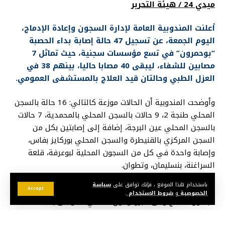
ميدي 24 / هيئة التحرير
أعلنت المندوبية العامة لإدارة السجون وإعادة الإدماج،
اليوم الجمعة، عن تسجيل 47 حالة إصابة بداء الحصبة
“بوحمرون” في تسع مؤسسات سجنية، حيث تماثل 7
مصابين للشفاء، ليبقى 40 مصابا حاليا، بينهم 38 في
العزل الطبي وحالتان قيد العلاج بالمستشفى العمومي.
وأوضحت المندوبية أن الحالات موزعة كالتالي: 16 حالة بالسجن
المحلي طنجة 2، 9 حالات بالسجن المحلي بالمحمدية، 7 حالات
بالسجن المحلي عين البرجة، إضافة إلى إصابتين بكل من
السجن المركزي بالقنيطرة والسجن المحلي بوركايز بفاس،
وإصابة واحدة في كل من السجون المحلية لبوعرفة، قلعة
السراغنة، بنسليمان، وتطوان.
باستخدام هذا الموقع ، فإنك توافق على
سياسة
كما سجلت إصابة 5 موظفين، تماثل أحدهم للشفاء، بينما يخضع
Accept
الخصوصية
و
شروط الاستخدام
.
الباقون للعلاج وفق البروتوكول الصحي الموصى به.