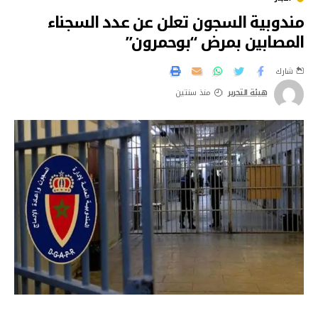
مندوبية السجون تعلن عن عدد السجناء
المصابين بمرض “بوحمرون”
شارك
هيئة التحرير
منذ سنتين