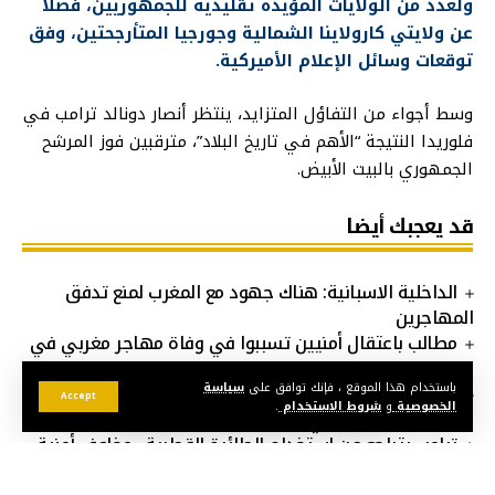
ولعدد من الولايات المؤيدة تقليدية للجمهوريين، فضلا
عن ولايتي كارولاينا الشمالية وجورجيا المتأرجحتين، وفق
توقعات وسائل الإعلام الأميركية.
وسط أجواء من التفاؤل المتزايد، ينتظر أنصار دونالد ترامب في
فلوريدا النتيجة “الأهم في تاريخ البلاد”، مترقبين فوز المرشح
الجمهوري بالبيت الأبيض.
قد يعجبك أيضا
الداخلية الاسبانية: هناك جهود مع المغرب لمنع تدفق
المهاجرين
مطالب باعتقال أمنيين تسببوا في وفاة مهاجر مغربي في
إيطاليا
قطر تعلن الحداد أربعة أيام بعد وفاة الأمير الوالد الشيخ
باستخدام هذا الموقع ، فإنك توافق على
سياسة
Accept
الخصوصية
و
شروط الاستخدام
.
حمد بن خليفة آل ثاني
ترامب يتراجع عن استخدام الطائرة القطرية.. مخاوف أمنية
تثير الجدا