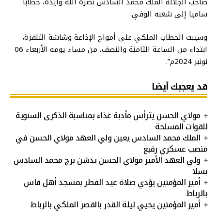
صاحب الجلالة الملك محمد السادس نصره الله وأيده، خطابا
ساميا إلى شعبه الوفي.
وسيبث الخطاب الملكي على أمواج الإذاعة وشاشة التلفزة،
ابتداء من الساعة الثامنة والنصف، من مساء يومه الأربعاء 06
نونبر 2024م”.
قد يعجبك أيضا
مولاي الحسن يترأس مأدبة غذاء بمناسبة الذكرى السنوية
للقوات المسلحة
الملك محمد السادس يعين ولي العهد مولاي الحسن في
منصب عسكري رفيع
ولي العهد الأمير مولاي الحسن يدشن برج محمد السادس
بسلا
أمير المؤمنين يؤدي صلاة عيد الفطر بمسجد أهل فاس
بالرباط
أمير المؤمنين يحيي ليلة القدر بالقصر الملكي بالرباط