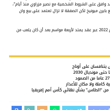
د وافق على الشروط الشخصية مع نصير مزراوي منذ أيام”،
 بايرن ميونيخ لكن الصفقة لا تزال تعتمد على بيع وان
وقد انضم مزراوي إلى بايرن ميونيخ الألماني عام 2022 عبر عقد يمتد لأربعة مواسم بعد أن كان يلعب من
 يتنافسان على أوناح
تى مونديال 2030
 كاملة ولا مكان للأعذار
ار من “الطاس” بشأن نهائي كأس أمم إفريقيا