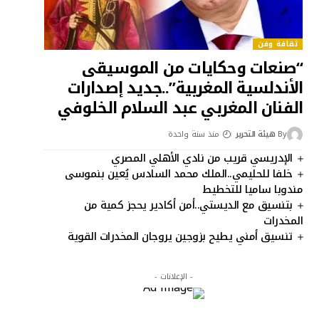
ثقافة وفن
“صنعات وحكايات من الموسيقى
الأندلسية المغربية”..جديد إصدارات
الفنان المغربي عبد السلام الخلوفي
By
هيئة التحرير
منذ سنة واحدة
الإدريسي قريب من نادي الأهلي المصري
خلفا للحليمي..الملك محمد السادس يُعين بنموسى
مندوبا ساميا للتخطيط
بتنسيق مع الديستي..أمن أكادير يحجز كمية من
المخدرات
تنسيق أمني يطيح بزوجين يروجان المخدرات القوية
- الإعلانات -