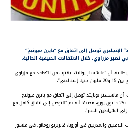
” الإنجليزي توصل إلى اتفاق مع “بايرن ميونيخ”
 نصير مزراوي، خلال الانتقالات الصيفية الحالية.
طانية، أن “مانشستر يونايتد يقترب من التعاقد مع مزراوي
ترليني”.
، أن مانشستر يونايتد توصل إلى اتفاق مع بايرن ميونيخ
بخصوص انتقال مزاروي في صفقة تقدر قيمتها بـ25 مليون يورو، مضيفا أنه تم “التوصل إلى اتفاق كامل مع
إلى الشياطين الحمر”.
للاعبين والمدربين في أوروبا، فابريزيو رومانو، في منشور