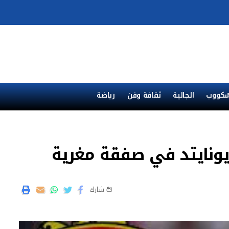
ْكووب
الجالية
ثقافة وفن
رياضة
يونايتد في صفقة مغرية
شارك