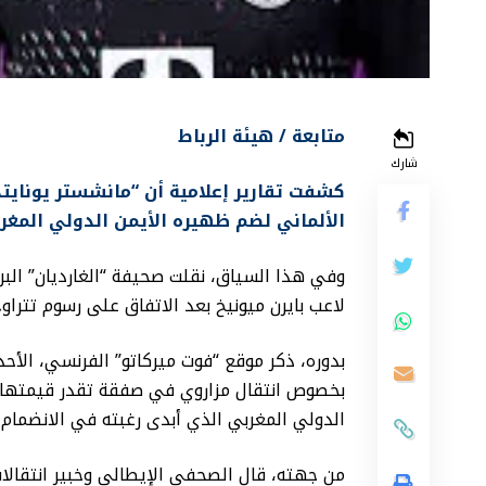
متابعة / هيئة الرباط
شارك
كشفت تقارير إعلامية أن “مانشستر يونايتد
الألماني لضم ظهيره الأيمن الدولي المغربي
وفي هذا السياق، نقلت صحيفة “الغارديان” البري
لاعب بايرن ميونيخ بعد الاتفاق على رسوم تتراوح بين 15 و20 مليون جنيه إس
بدوره، ذكر موقع “فوت ميركاتو” الفرنسي، الأحد
الدولي المغربي الذي أبدى رغبته في الانضمام 
من جهته، قال الصحفي الإيطالي وخبير انتقالات ا