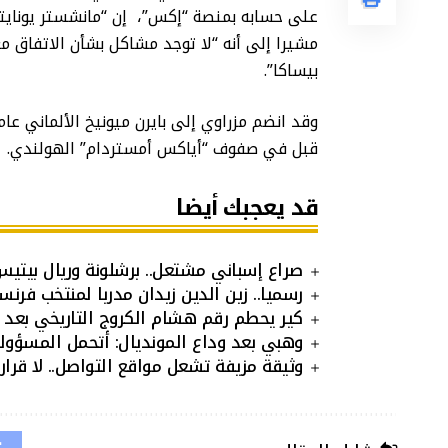
على حسابه بمنصة “إكس”، إن “مانشستر يونايت
مشيرا إلى أنه “لا توجد مشاكل بشأن الاتفاق مع
بيساكا”.
قبل في صفوف “أياكس أمستردام” الهولندي.
قد يعجبك أيضا
صراع إسباني مشتعل.. برشلونة وريال بيتيس
رسميا.. زين الدين زيدان مدربا لمنتخب فرنسا ح
كير يحطم رقم هشام الكروج التاريخي بعد 27 عاما من الصمود
وهبي بعد وداع المونديال: أتحمل المسؤولية
وثيقة مزيفة تشعل مواقع التواصل.. لا قر