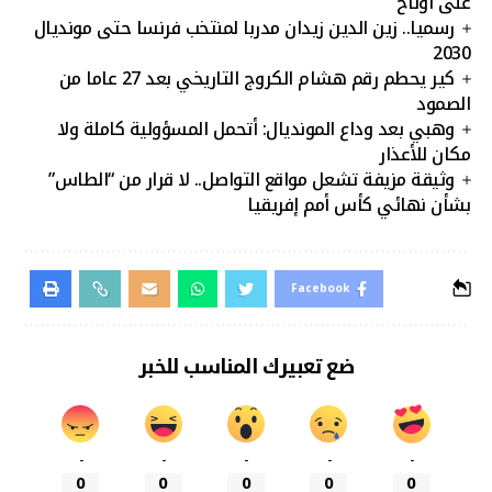
على أوناح
رسميا.. زين الدين زيدان مدربا لمنتخب فرنسا حتى مونديال
2030
كير يحطم رقم هشام الكروج التاريخي بعد 27 عاما من
الصمود
وهبي بعد وداع المونديال: أتحمل المسؤولية كاملة ولا
مكان للأعذار
وثيقة مزيفة تشعل مواقع التواصل.. لا قرار من “الطاس”
بشأن نهائي كأس أمم إفريقيا
Facebook
ضع تعبيرك المناسب للخبر
-
-
-
-
-
0
0
0
0
0