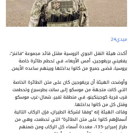
ميدي24
أكدت هيئة النقل الجوي الروسية مقتل قائد مجموعة “فاغنر”،
يفغيني بريغوجين، أمس الأربعاء، في تحطم طائرة خاصة
بروسيا، قضى جميع من كانوا بداخلها وبينهم ساعده الأيمن.
وأوضحت الهيئة أن بريغوجين كان على متن الطائرة الخاصة
التي كانت متجهة من موسكو إلى سانت بطرسبرغ وتحطمت
قرب قرية كوجينكينو، في منطقة تفير، شمال-غرب موسكو
وقتل كل من كانوا بداخلها.
وقالت الهيئة إنه “وفقا لشركة الطيران، فإن الركاب التالية
أسماؤهم كانوا على متن الطائرة” التي تحطمت، وهي من
طراز إمبراير-135، معددة أسماء كل الركاب ومن ضمنهم