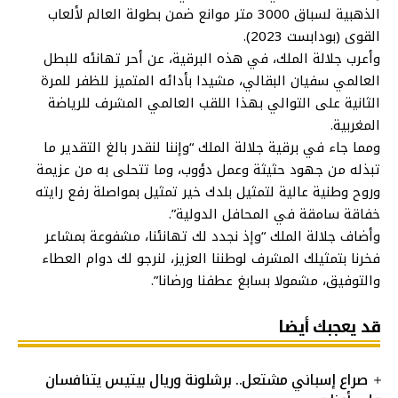
الذهبية لسباق 3000 متر موانع ضمن بطولة العالم لألعاب
القوى (بودابست 2023).
وأعرب جلالة الملك، في هذه البرقية، عن أحر تهانئه للبطل
العالمي سفيان البقالي، مشيدا بأدائه المتميز للظفر للمرة
الثانية على التوالي بهذا اللقب العالمي المشرف للرياضة
المغربية.
ومما جاء في برقية جلالة الملك “وإننا لنقدر بالغ التقدير ما
تبذله من جهود حثيثة وعمل دؤوب، وما تتحلى به من عزيمة
وروح وطنية عالية لتمثيل بلدك خير تمثيل بمواصلة رفع رايته
خفاقة سامقة في المحافل الدولية”.
وأضاف جلالة الملك “وإذ نجدد لك تهانئنا، مشفوعة بمشاعر
فخرنا بتمثيلك المشرف لوطننا العزيز، لنرجو لك دوام العطاء
والتوفيق، مشمولا بسابغ عطفنا ورضانا”.
قد يعجبك أيضا
صراع إسباني مشتعل.. برشلونة وريال بيتيس يتنافسان