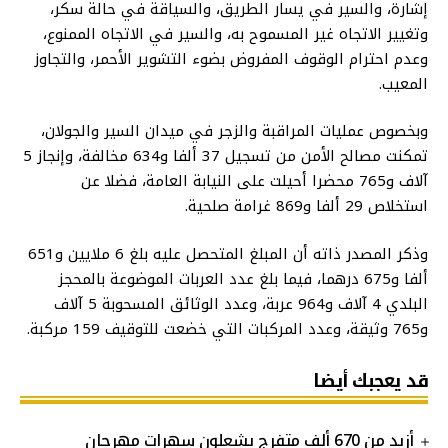
إشارة، والسير في يسار الطريق، والسياقة في حالة سكر،
وتغيير الاتجاه غير المسموح به، والسير في الاتجاه الممنوع،
وعدم احترام الوقوف المفروض بضوء التشوير الأحمر، والتجاوز
المعيب.
وبخصوص عمليات المراقبة والزجر في ميدان السير والجولان،
تمكنت مصالح الأمن من تسجيل 37 ألفا و634 مخالفة، وإنجاز 5
آلاف و765 محضرا أحيلت ‏على النيابة العامة، فضلا عن
استخلاص 29 ألفا و869 غرامة صلحية.
وذكر المصدر ذاته أن المبلغ المتحصل عليه بلغ 6 ملايين و651
ألفا و675 درهما، فيما بلغ عدد العربات الموضوعة بالمحجز
البلدي 4 آلاف و964 عربة، وعدد الوثائق المسحوبة 5 آلاف
و765 وثيقة، وعدد المركبات التي خضعت للتوقيف 159 مركبة.
قد يعجبك أيضا
أزيد من 670 ألف متفرج يشعلون سهرات مهرجان