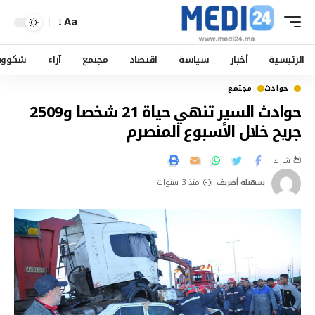
Aa
الرئيسية
أخبار
سياسة
اقتصاد
مجتمع
آراء
سْكوو
حوادث
مجتمع
حوادث السير تنهي حياة 21 شخصا و2509
جريح ‏خلال الأسبوع المنصرم
شارك
سهيلة أضريف
منذ 3 سنوات