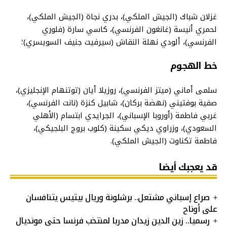
غزلان شباك (الجيش الملكي)، بدري نجاة (الجيش الملكي)،
لحمري أنيسة (غانغون الفرنسي)، كاسي سارة (فلوري
الفرنسي)، ألودي نهلة النقاش (سيرفيت جنيف السويسري)؛
خط الهجوم
سلمى أماني (ميتز الفرنسي)، روزيلا أيان (توتنهام الإنجليزي)،
صفية بوفتيني (نهضة بركان)، شابيل كنزة (نانت الفرنسي)،
غربي فاطمة (أوروبا الإسباني)، الجرايدي ابتسام (الأهلي
السعودي)، وزراوي ديكي سكينة (كلوب بروج البلجيكي)،
فاطمة تكناوت (الجيش الملكي).
قد يعجبك أيضا
صراع إسباني مشتعل.. برشلونة وريال بيتيس يتنافسان
على أوناح
رسميا.. زين الدين زيدان مدربا لمنتخب فرنسا حتى مونديال