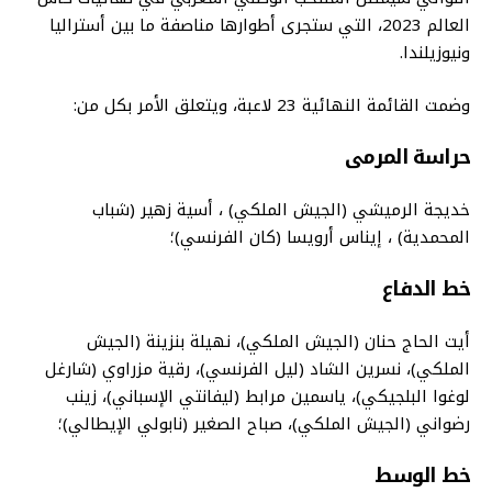
العالم 2023، التي ستجرى أطوارها مناصفة ما بين أستراليا
ونيوزيلندا.
وضمت القائمة النهائية 23 لاعبة، ويتعلق الأمر بكل من:
حراسة المرمى
خديجة الرميشي (الجيش الملكي) ، أسية زهير (شباب
المحمدية) ، إيناس أرويسا (كان الفرنسي)؛
خط الدفاع
أيت الحاج حنان (الجيش الملكي)، نهيلة بنزينة (الجيش
الملكي)، نسرين الشاد (ليل الفرنسي)، رقية مزراوي (شارغل
لوغوا البلجيكي)، ياسمين مرابط (ليفانتي الإسباني)، زينب
رضواني (الجيش الملكي)، صباح الصغير (نابولي الإيطالي)؛
خط الوسط