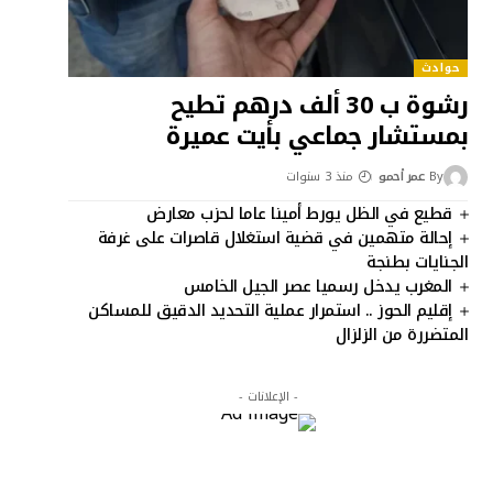
حوادث
رشوة ب 30 ألف درهم تطيح
بمستشار جماعي بأيت عميرة
By
عمر أحمو
منذ 3 سنوات
قطيع في الظل يورط أمينا عاما لحزب معارض
إحالة متهمين في قضية استغلال قاصرات على غرفة
الجنايات بطنجة
المغرب يدخل رسميا عصر الجيل الخامس
إقليم الحوز .. استمرار عملية التحديد الدقيق للمساكن
المتضررة من الزلزال
- الإعلانات -