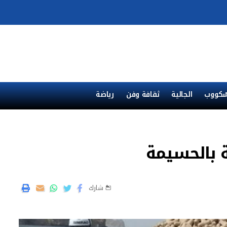
ْكووب
الجالية
ثقافة وفن
رياضة
 بالحسيمة
شارك