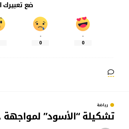
ضع تعبيرك ا
-
-
0
0
رياضة
تشكيلة “الأسود” لمواجهة ج