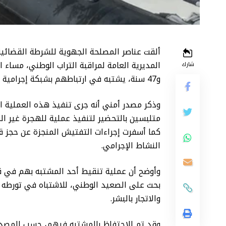
ألقت عناصر المصلحة الجهوية للشرطة القضائي
شارك
و47 سنة، يشتبه في ارتباطهم بشبكة إجرامية تنشط في تنظيم الهجرة غير المشروعة والاتجار بالبشر.
وذكر مصدر أمني أنه جرى تنفيذ هذه العملية ا
متلبسين بالتحضير لتنفيذ عملية للهجرة غير ال
كما أسفرت إجراءات التفتيش المنجزة عن حجز 
النشاط الإجرامي.
وأوضح أن عملية تنقيط أحد المشتبه بهم في ق
بحث على الصعيد الوطني، للاشتباه في تورطه 
والاتجار بالبشر.
وقد تم الاحتفاظ بالمشتبه فيهم، حسب المصدر ذ