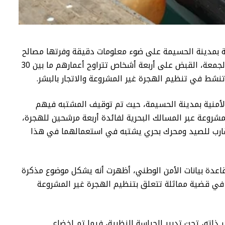
ة بمدينة الحسيمة على ضوء معلومات دقيقة وفرتها مصالح
المديرية العامة لمراقبة التراب الوطني، مساء الجمعة، القبض على أربعة أشخاص تتراوح أعمارهم ما بين 30
لأمنية بمدينة الحسيمة، حيث تم توقيف المشتبه فيهم
مشروعة عبر المسالك البحرية لفائدة أربعة مرشحين للهجرة،
قارب للصيد ومحرك بحري يشتبه في استعمالهما في هذا
اعدة بيانات الأمن الوطني، أظهرت أنه يشكل موضوع مذكرة
في قضية مماثلة تتعلق بتنظيم الهجرة غير المشروعة
اته، تحت تدبير الحراسة النظرية، فيما تم إخضاع