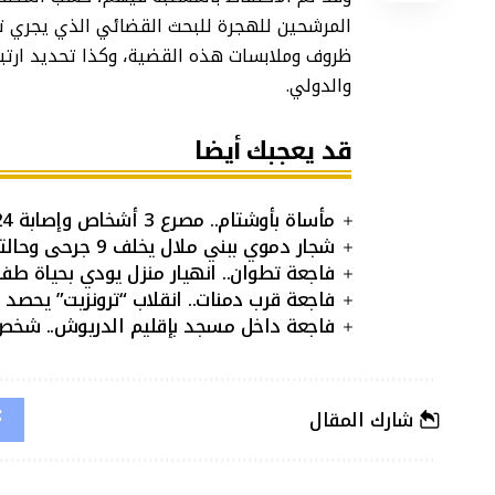
المرشحين للهجرة للبحث القضائي الذي يجري ت
ظروف وملابسات هذه القضية، وكذا تحديد ارتبا
والدولي.
قد يعجبك أيضا
مأساة بأوشتام.. مصرع 3 أشخاص وإصابة 24 آخرين بعد سقوط جرافة فوق حافلة للمسافرين
شجار دموي ببني ملال يخلف 9 جرحى وحالتين خطيرتين
فاجعة تطوان.. انهيار منزل يودي بحياة ط
فاجعة قرب دمنات.. انقلاب “ترونزيت” يحصد 
فاجعة داخل مسجد بإقليم الدريوش.. شخص 
شارك المقال