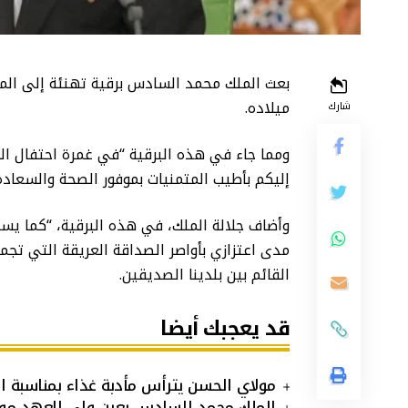
بعث الملك محمد السادس برقية تهنئة إلى الملك
ميلاده.
شارك
ومما جاء في هذه البرقية “في غمرة احتفال ال
إليكم بأطيب المتمنيات بموفور الصحة والسعادة 
وأضاف جلالة الملك، في هذه البرقية، “كما يسر
مدى اعتزازي بأواصر الصداقة العريقة التي تجمع
القائم بين بلدينا الصديقين.
قد يعجبك أيضا
مولاي الحسن يترأس مأدبة غذاء بمناسبة ا
الملك محمد السادس يعين ولي العهد مو