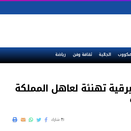
ْكووب
الجالية
ثقافة وفن
رياضة
رقية تهنئة لعاهل المملكة
شارك