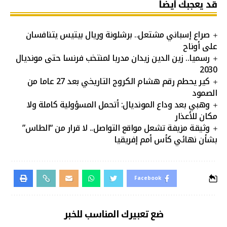
قد يعجبك أيضا
صراع إسباني مشتعل.. برشلونة وريال بيتيس يتنافسان
على أوناح
رسميا.. زين الدين زيدان مدربا لمنتخب فرنسا حتى مونديال
2030
كير يحطم رقم هشام الكروج التاريخي بعد 27 عاما من
الصمود
وهبي بعد وداع المونديال: أتحمل المسؤولية كاملة ولا
مكان للأعذار
وثيقة مزيفة تشعل مواقع التواصل.. لا قرار من “الطاس”
بشأن نهائي كأس أمم إفريقيا
Facebook
ضع تعبيرك المناسب للخبر