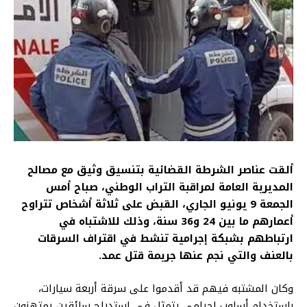
ألقت عناصر الشرطة القضائية بتنسيق وثيق مع مصالح
المديرية العامة لمراقبة التراب الوطني، صباح أمس
الجمعة 9 يونيو الجاري، القبض على ثلاثة أشخاص تتراوح
أعمارهم ما بين 24 و36 سنة، وذلك للاشتباه في
ارتباطهم بشبكة إجرامية تنشط في اقتراف السرقات
بالعنف والتي نجم عنها جريمة قتل عمد.
وكان المشتبه فيهم قد أقدموا على سرقة أربعة سيارات،
باستخدام أسلوب إجرامي يتمثل في استدراج سائقين يمتهنون