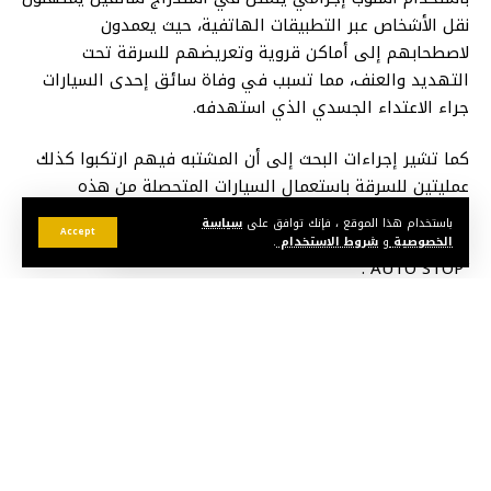
نقل الأشخاص عبر التطبيقات الهاتفية، حيث يعمدون
لاصطحابهم إلى أماكن قروية وتعريضهم للسرقة تحت
التهديد والعنف، مما تسبب في وفاة سائق إحدى السيارات
جراء الاعتداء الجسدي الذي استهدفه.
كما تشير إجراءات البحث إلى أن المشتبه فيهم ارتكبوا كذلك
عمليتين للسرقة باستعمال السيارات المتحصلة من هذه
الأفعال الإجرامية، استهدفت هواتف محمولة ومنقولات
باستخدام هذا الموقع ، فإنك توافق على
سياسة
Accept
شخصية مملوكة لضحيتين كانا يستجديان نقلهما مجانا بطريقة
الخصوصية
و
شروط الاستخدام
.
“AUTO STOP”.
وقد مكنت الأبحاث التقنية والتحريات الميدانية التي باشرتها
مصالح الأمن من تحديد هويات المشتبه فيهم وتوقيفهم
بمدينتي تمارة والصخيرات، كما أسفرت عملية التفتيش المنجزة
بتنسيق مع عناصر الدرك الملكي عن حجز وثائق إدارية
ومستندات في ملكية الضحايا.
هذا وتم الاحتفاظ بالمشتبه فيهم الثلاثة تحت تدبير الحراسة