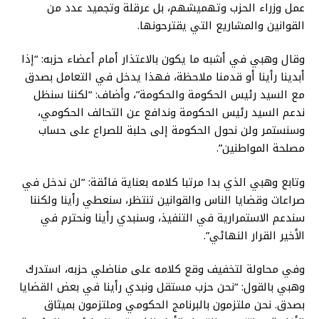
عمل وزراء الحزب وتهميشهم، بل عرقلة وتجميد عدد من
القوانين والمشاريع التي يقترحونها.
وقال وهبي في أشبه ما يكون بالاعتذار أمام أعضاء حزبه: “إذا
أبدينا رأينا أو قدمنا ملاحظة، فهذا يدخل في التعامل بصدق
مع السيد رئيس الحكومة والحكومة”، وأضاف: “لكننا سنظل
ندعم السيد رئيس الحكومة وندافع عن التحالف الحكومي،
وسنستمر ولن نحول الحكومة إلى حلبة للصراع على حساب
مصلحة المواطنين”.
وتابع وهبي الذي بدا مرتبا كلامه بعناية فائقة: “لن ندخل في
صراعات وقضايا الناس والقوانين تنتظر، سنعطي رأينا ولكننا
سندعم الاستمرارية في التنفيذ، وسنبدي رأينا ونحترم في
الأخير القرار النهائي”.
وفي محاولة لتخفيف وقع كلامه على مناضلي حزبه، استدرك
وهبي بالقول: “نحن حزب مستقل ونبدي رأينا في بعض القضايا
بصدق. نحن ملتزمون بالبرنامج الحكومي وملتزمون بميثاق