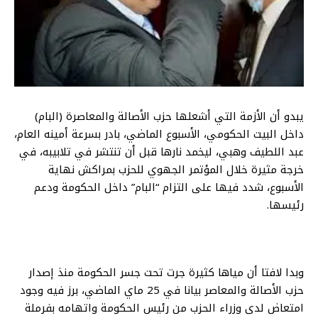
يبدو أن الأزمة التي أشعلها حزب الأصالة والمعاصرة (البام)
داخل البيت الحكومي، الأسبوع الماضي، بادر بسرعة أمينه العام،
عبد اللطيف وهبي، ليخمد نارها قبل أن تنتشر في تلابيبه، في
خرجة مثيرة خلال المؤتمر الجهوي للحزب بمراكش نهاية
الأسبوع، شدد فيها على التزام “البام” داخل الحكومة ودعم
رئيسها.
وبدا لافتا أن مياها كثيرة جرت تحت جسر الحكومة منذ إصدار
حزب الأصالة والمعاصر بيانا في 25 ماي الماضي، برز فيه وجود
امتعاض لدى وزراء الحزب من رئيس الحكومة واتهامه بفرملة