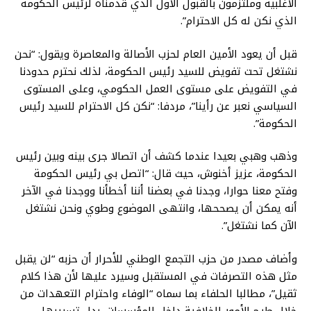
الأغلبية وملتزمون بالقبول الأول الذي قدمناه لرئيس الحكومة
الذي نكن له كل الاحترام”.
قبل أن يعود الأمين العام لحزب الأصالة والمعاصرة ويقول: “نحن
نشتغل تحت تفويض للسيد رئيس الحكومة، لذلك نحترم حدودنا
في التفويض على مستوى العمل الحكومي، وعلى المستوى
السياسي نعبر عن رأينا”، مردفا: “نكن كل الاحترام للسيد رئيس
الحكومة”.
وذهب وهبي بعيدا عندما كشف أن اتصالا جرى بينه وبين رئيس
الحكومة، عزيز أخنوش، حيث قال: “اتصل بي رئيس الحكومة
وفتح معنا حوارا، وجدنا في بعضنا أننا أخطأنا ووجدنا في الآخر
أنه يمكن أن يصححها، وانتهى الموضوع وطوي ونحن نشتغل
الآن كما نشتغل”.
وأضاف مصدر من حزب التجمع الوطني للأحرار أن حزبه “لن يقبل
مثل هذه التصرفات في المستقبل وسيرد عليها لأن هذا كلام
ثقيل”، مطالبا الحلفاء بما سماه “الوفاء واحترام التعهدات من
خلال طرح الأمور الخلافية داخل المؤسسات، بدل تسريبها