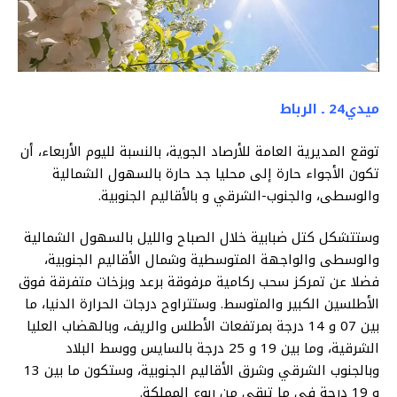
ميدي24 ـ الرباط
توقع المديرية العامة للأرصاد الجوية، بالنسبة لليوم الأربعاء، أن
تكون الأجواء حارة إلى محليا جد حارة بالسهول الشمالية
والوسطى، والجنوب-الشرقي و بالأقاليم الجنوبية.
وستتشكل كتل ضبابية خلال الصباح والليل بالسهول الشمالية
والوسطى والواجهة المتوسطية وشمال الأقاليم الجنوبية،
فضلا عن تمركز سحب ركامية مرفوقة برعد وبزخات متفرقة فوق
الأطلسين الكبير والمتوسط. وستتراوح درجات الحرارة الدنيا، ما
بين 07 و 14 درجة بمرتفعات الأطلس والريف، وبالهضاب العليا
الشرقية، وما بين 19 و 25 درجة بالسايس ووسط البلاد
وبالجنوب الشرقي وشرق الأقاليم الجنوبية، وستكون ما بين 13
و 19 درجة في ما تبقى من ربوع المملكة.