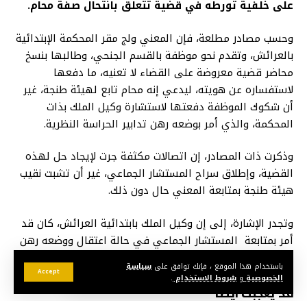
على خلفية تورطه في قضية تتعلق بانتحال صفة محام.
وحسب مصادر مطلعة، فإن المعني ولج مقر المحكمة الإبتدائية
بالعرائش، وتقدم نحو موظفة بالقسم الجنحي، وطالبها بنسخ
محاضر قضية معروضة على القضاء لا تعنيه، ما دفعها
لاستفساره عن هويته، ليدعي إنه محام تابع لهيئة طنجة، غير
أن شكوك الموظفة دفعتها لاستشارة وكيل الملك بذات
المحكمة، والذي أمر بوضعه رهن تدابير الحراسة النظرية.
وذكرت ذات المصادر، إن اتصالات مكثفة جرت لإيجاد حل لهذه
القضية، وإطلاق سراح المستشار الجماعي، غير أن تشبت نقيب
هيئة طنجة بمتابعة المعني حال دون ذلك.
وتجدر الإشارة، إلى إن وكيل الملك بابتدائية العرائش، كان قد
أمر بمتابعة المستشار الجماعي في حالة اعتقال ووضعه رهن
الحبس الإحتياطي.
باستخدام هذا الموقع ، فإنك توافق على
سياسة
Accept
الخصوصية
و
شروط الاستخدام
.
قد يعجبك أيضا